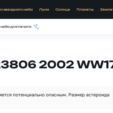
а звездного неба
Луна
Солнце
Планеты
Земле
 неба для печати
23806 2002 WW1
ляется потенциально опасным. Размер астероида