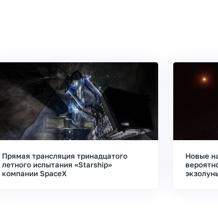
Прямая трансляция тринадцатого
Новые н
летного испытания «Starship»
вероятн
компании SpaceX
экзолун