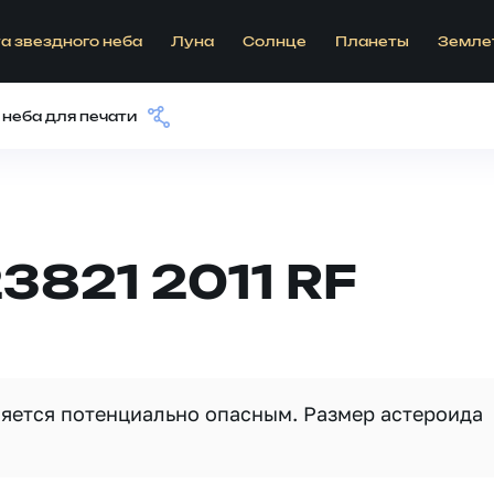
а звездного неба
Луна
Солнце
Планеты
Земле
 неба для печати
3821 2011 RF
вляется потенциально опасным. Размер астероида