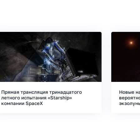
Прямая трансляция тринадцатого
Новые н
летного испытания «Starship»
вероятн
компании SpaceX
экзолун