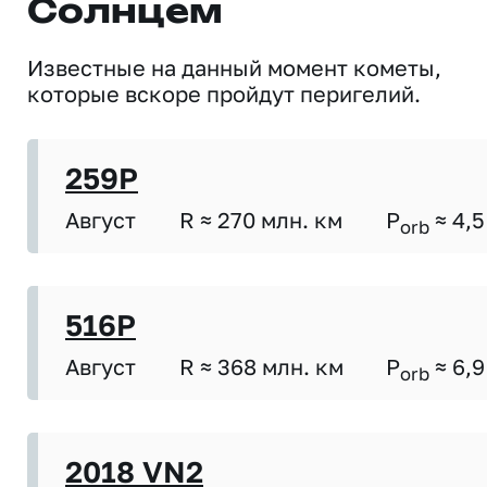
Солнцем
Известные на данный момент кометы,
которые вскоре пройдут перигелий.
259P
Август
R ≈ 270 млн. км
P
≈ 4,5
orb
516P
Август
R ≈ 368 млн. км
P
≈ 6,9
orb
2018 VN2