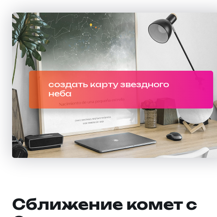
создать карту звездного
неба
Сближение комет с