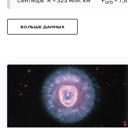
Сентябрь
R ≈ 323 млн. км
P
≈ 7,6
orb
БОЛЬШЕ ДАННЫХ