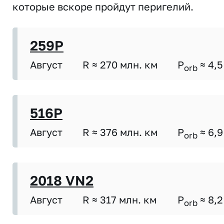
которые вскоре пройдут перигелий.
259P
Август
R ≈ 270 млн. км
P
≈ 4,5
orb
516P
Август
R ≈ 376 млн. км
P
≈ 6,9
orb
2018 VN2
Август
R ≈ 317 млн. км
P
≈ 8,2
orb