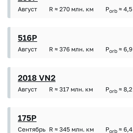
Август
R ≈ 270 млн. км
P
≈ 4,5
orb
516P
Август
R ≈ 376 млн. км
P
≈ 6,9
orb
2018 VN2
Август
R ≈ 317 млн. км
P
≈ 8,2
orb
175P
Сентябрь
R ≈ 345 млн. км
P
≈ 6,4
orb