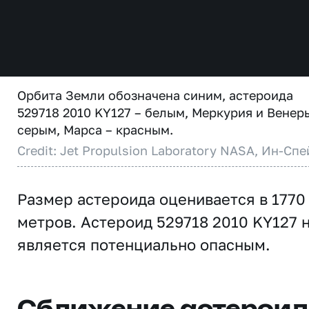
Орбита Земли обозначена синим, астероида
529718 2010 KY127 – белым, Меркурия и Венер
серым, Марса – красным.
Credit: Jet Propulsion Laboratory NASA, Ин-Спе
Размер астероида оценивается в 1770
метров. Астероид 529718 2010 KY127 
является потенциально опасным.