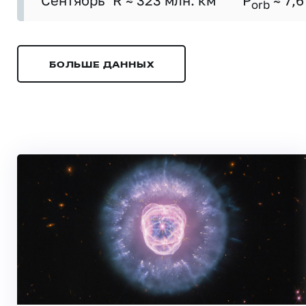
Сентябрь
R ≈ 323 млн. км
P
≈ 7,6
orb
БОЛЬШЕ ДАННЫХ