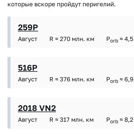
которые вскоре пройдут перигелий.
259P
Август
R ≈ 270 млн. км
P
≈ 4,5
orb
516P
Август
R ≈ 376 млн. км
P
≈ 6,9
orb
2018 VN2
Август
R ≈ 317 млн. км
P
≈ 8,2
orb