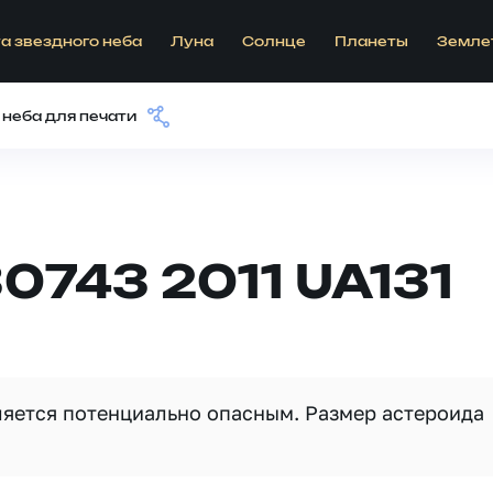
а звездного неба
Луна
Солнце
Планеты
Земле
 неба для печати
0743 2011 UA131
вляется потенциально опасным. Размер астероида