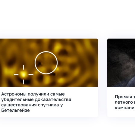
Астрономы получили самые
Прямая 
убедительные доказательства
летного 
существования спутника у
компани
Бетельгейзе