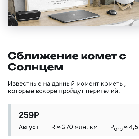
Сближение комет с
Солнцем
Известные на данный момент кометы,
которые вскоре пройдут перигелий.
259P
Август
R ≈ 270 млн. км
P
≈ 4,5
orb