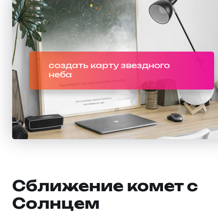
создать карту звездного
неба
Сближение комет с
Солнцем