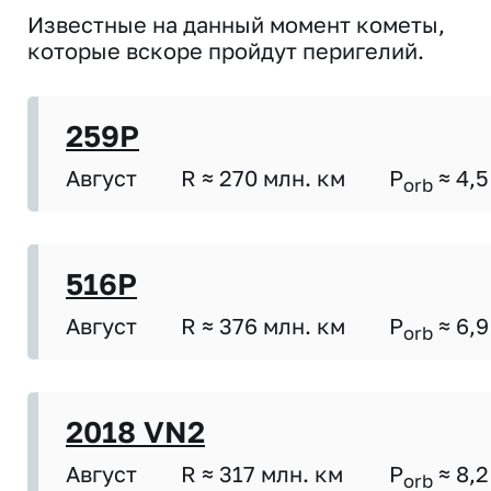
Известные на данный момент кометы,
которые вскоре пройдут перигелий.
259P
Август
R ≈ 270 млн. км
P
≈ 4,5
orb
516P
Август
R ≈ 376 млн. км
P
≈ 6,9
orb
2018 VN2
Август
R ≈ 317 млн. км
P
≈ 8,2
orb