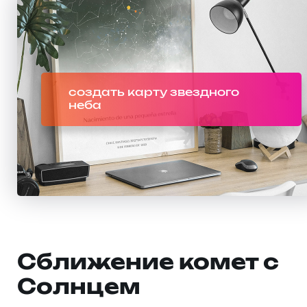
создать карту звездного
неба
Сближение комет с
Солнцем