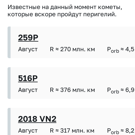
Известные на данный момент кометы,
которые вскоре пройдут перигелий.
259P
Август
R ≈ 270 млн. км
P
≈ 4,5
orb
516P
Август
R ≈ 376 млн. км
P
≈ 6,9
orb
2018 VN2
Август
R ≈ 317 млн. км
P
≈ 8,2
orb