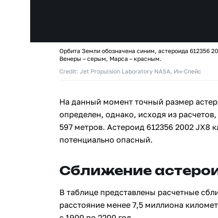
Орбита Земли обозначена синим, астероида 612356 20
Венеры – серым, Марса – красным.
Credit: Jet Propulsion Laboratory NASA, Ин-Спейс
На данный момент точный размер астер
определен, однако, исходя из расчетов,
597 метров. Астероид 612356 2002 JX8 
потенциально опасный.
Сближение астерои
В таблице представлены расчетные сбл
расстояние менее 7,5 миллиона киломе
с 1900 по 2200 год.