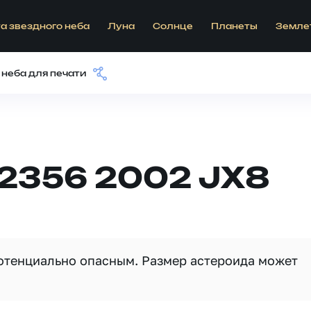
а звездного неба
Луна
Солнце
Планеты
Земле
 неба для печати
12356 2002 JX8
потенциально опасным. Размер астероида может