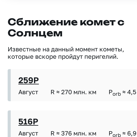
Сближение комет с
Солнцем
Известные на данный момент кометы,
которые вскоре пройдут перигелий.
259P
Август
R ≈ 270 млн. км
P
≈ 4,5
orb
516P
Август
R ≈ 376 млн. км
P
≈ 6,9
orb