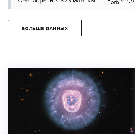
Сентябрь
R ≈ 323 млн. км
P
≈ 7,6
orb
БОЛЬШЕ ДАННЫХ