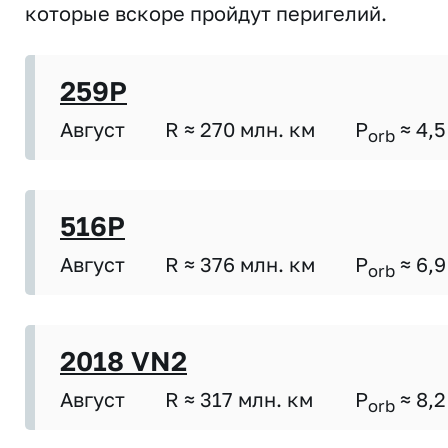
которые вскоре пройдут перигелий.
259P
Август
R ≈ 270 млн. км
P
≈ 4,5
orb
516P
Август
R ≈ 376 млн. км
P
≈ 6,9
orb
2018 VN2
Август
R ≈ 317 млн. км
P
≈ 8,2
orb