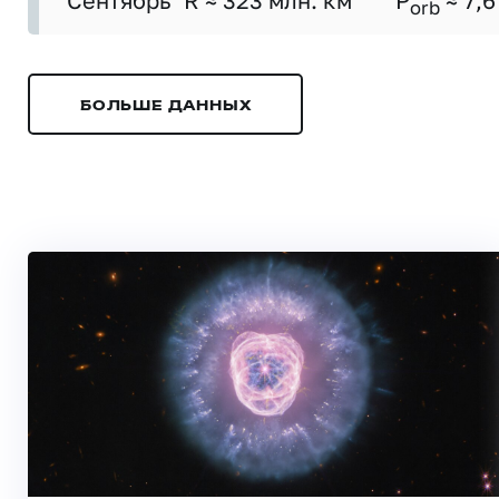
Сентябрь
R ≈ 323 млн. км
P
≈ 7,6
orb
БОЛЬШЕ ДАННЫХ