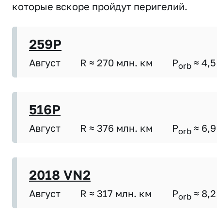
которые вскоре пройдут перигелий.
259P
Август
R ≈ 270 млн. км
P
≈ 4,5
orb
516P
Август
R ≈ 376 млн. км
P
≈ 6,9
orb
2018 VN2
Август
R ≈ 317 млн. км
P
≈ 8,2
orb