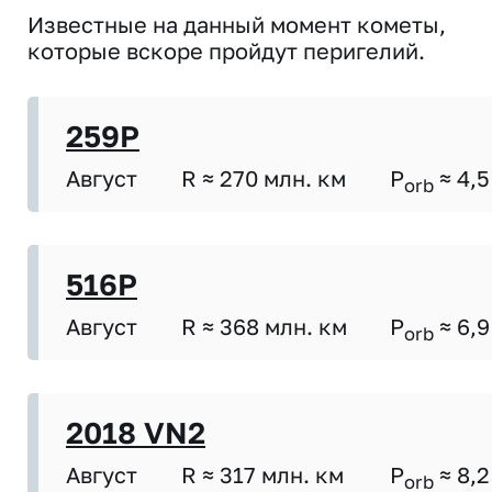
Известные на данный момент кометы,
которые вскоре пройдут перигелий.
259P
Август
R ≈ 270 млн. км
P
≈ 4,5
orb
516P
Август
R ≈ 368 млн. км
P
≈ 6,9
orb
2018 VN2
Август
R ≈ 317 млн. км
P
≈ 8,2
orb