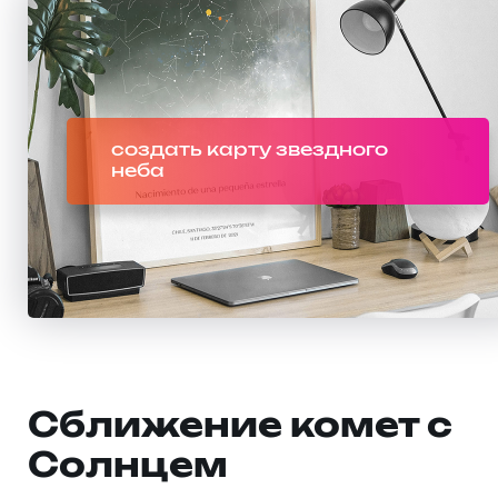
создать карту звездного
неба
Сближение комет с
Солнцем