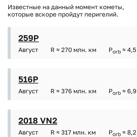
Известные на данный момент кометы,
которые вскоре пройдут перигелий.
259P
Август
R ≈ 270 млн. км
P
≈ 4,5
orb
516P
Август
R ≈ 376 млн. км
P
≈ 6,9
orb
2018 VN2
Август
R ≈ 317 млн. км
P
≈ 8,2
orb