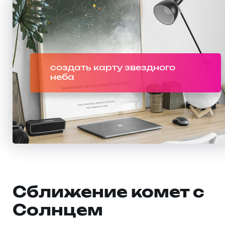
создать карту звездного
неба
Сближение комет с
Солнцем