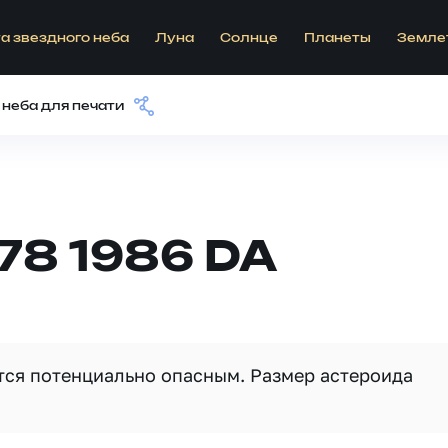
а звездного неба
Луна
Солнце
Планеты
Земле
 неба для печати
78 1986 DA
ется потенциально опасным. Размер астероида