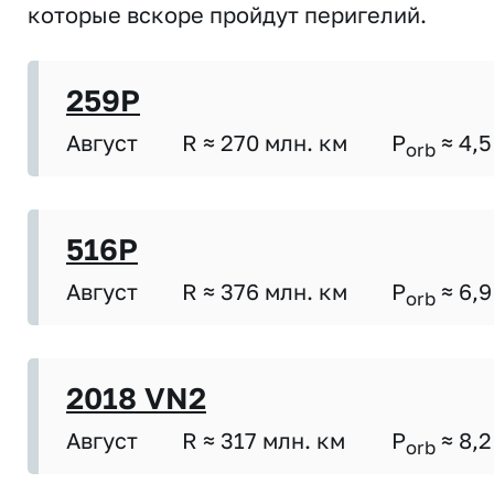
которые вскоре пройдут перигелий.
259P
Август
R ≈ 270 млн. км
P
≈ 4,5
orb
516P
Август
R ≈ 376 млн. км
P
≈ 6,9
orb
2018 VN2
Август
R ≈ 317 млн. км
P
≈ 8,2
orb