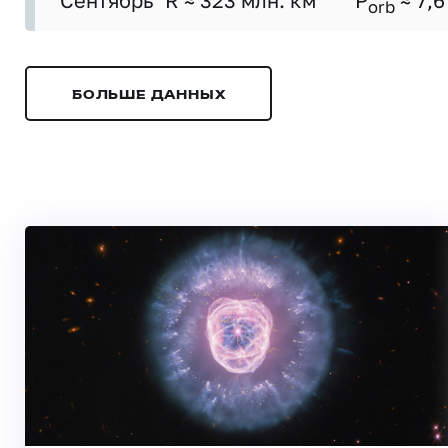
Сентябрь
R ≈ 323 млн. км
P
≈ 7,6
orb
БОЛЬШЕ ДАННЫХ