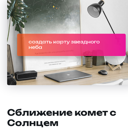
создать карту звездного
неба
Сближение комет с
Солнцем