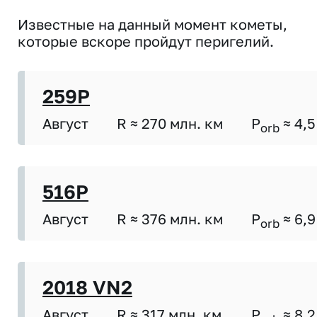
Известные на данный момент кометы,
которые вскоре пройдут перигелий.
259P
Август
R ≈ 270 млн. км
P
≈ 4,5
orb
516P
Август
R ≈ 376 млн. км
P
≈ 6,9
orb
2018 VN2
Август
R ≈ 317 млн. км
P
≈ 8,2