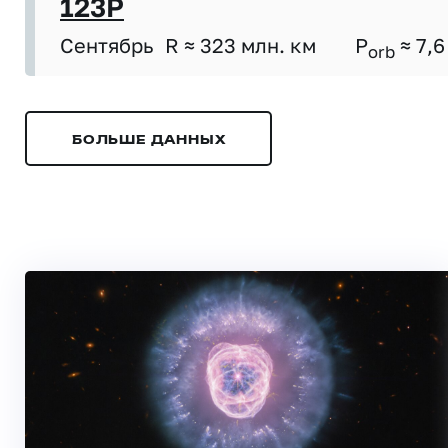
123P
Сентябрь
R ≈ 323 млн. км
P
≈ 7,6
orb
БОЛЬШЕ ДАННЫХ