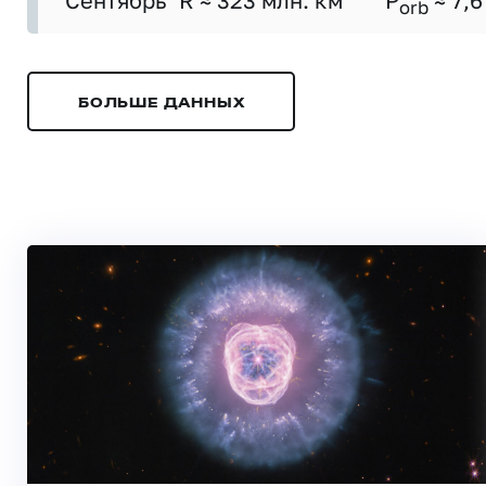
Сентябрь
R ≈ 323 млн. км
P
≈ 7,6
orb
БОЛЬШЕ ДАННЫХ