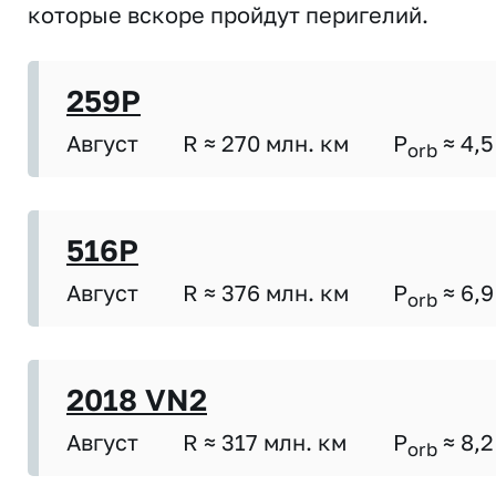
которые вскоре пройдут перигелий.
259P
Август
R ≈ 270 млн. км
P
≈ 4,5
orb
516P
Август
R ≈ 376 млн. км
P
≈ 6,9
orb
2018 VN2
Август
R ≈ 317 млн. км
P
≈ 8,2
orb