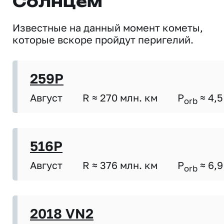
Солнцем
Известные на данный момент кометы,
которые вскоре пройдут перигелий.
259P
Август
R ≈ 270 млн. км
P
≈ 4,5
orb
516P
Август
R ≈ 376 млн. км
P
≈ 6,9
orb
2018 VN2