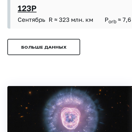
123P
Сентябрь
R ≈ 323 млн. км
P
≈ 7,6
orb
БОЛЬШЕ ДАННЫХ