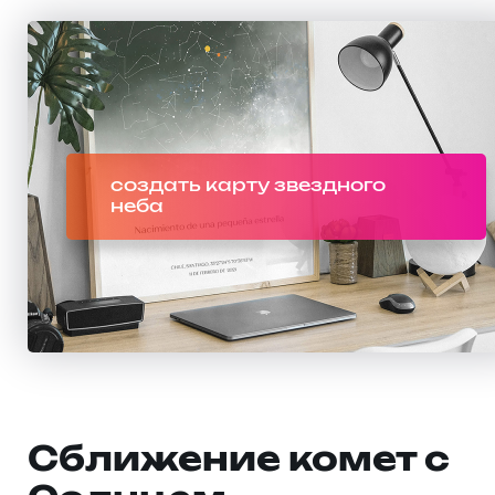
создать карту звездного
неба
Сближение комет с