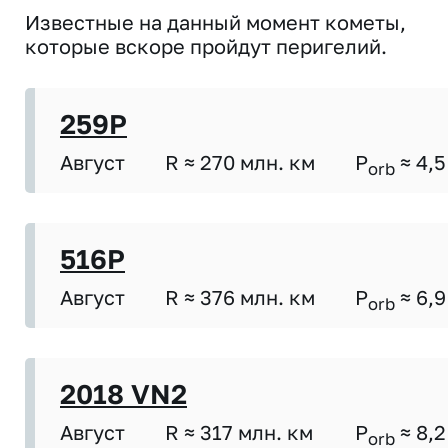
Известные на данный момент кометы,
которые вскоре пройдут перигелий.
259P
Август
R ≈ 270 млн. км
P
≈ 4,5
orb
516P
Август
R ≈ 376 млн. км
P
≈ 6,9
orb
2018 VN2
Август
R ≈ 317 млн. км
P
≈ 8,2
orb