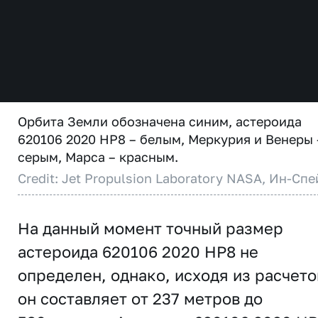
Орбита Земли обозначена синим, астероида
620106 2020 HP8 – белым, Меркурия и Венеры 
серым, Марса – красным.
Credit: Jet Propulsion Laboratory NASA, Ин-Спе
На данный момент точный размер
астероида 620106 2020 HP8 не
определен, однако, исходя из расчето
он составляет от 237 метров до