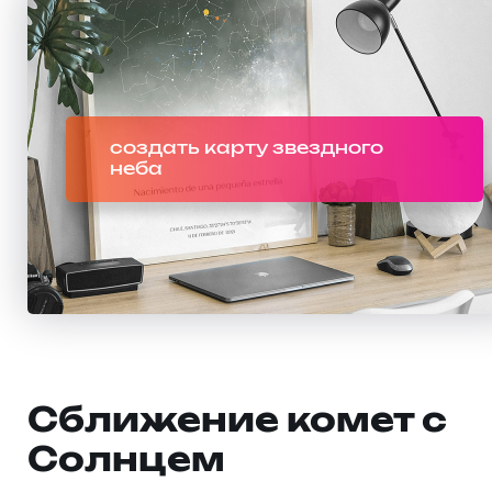
создать карту звездного
неба
Сближение комет с
Солнцем