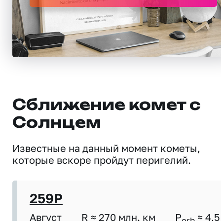
Сближение комет с
Солнцем
Известные на данный момент кометы,
которые вскоре пройдут перигелий.
259P
Август
R ≈ 270 млн. км
P
≈ 4,5
orb