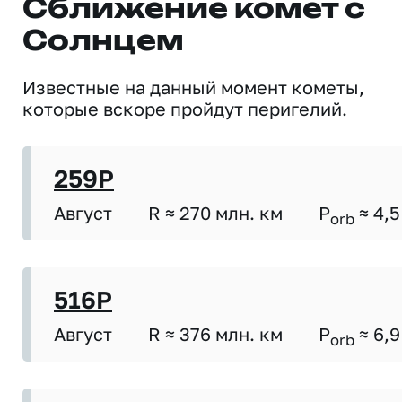
Сближение комет с
Солнцем
Известные на данный момент кометы,
которые вскоре пройдут перигелий.
259P
Август
R ≈ 270 млн. км
P
≈ 4,5
orb
516P
Август
R ≈ 376 млн. км
P
≈ 6,9
orb