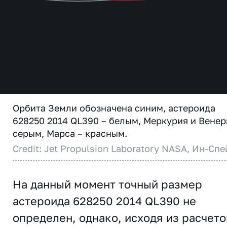
Орбита Земли обозначена синим, астероида
628250 2014 QL390 – белым, Меркурия и Венер
серым, Марса – красным.
Credit: Jet Propulsion Laboratory NASA, Ин-Спе
На данный момент точный размер
астероида 628250 2014 QL390 не
определен, однако, исходя из расчето