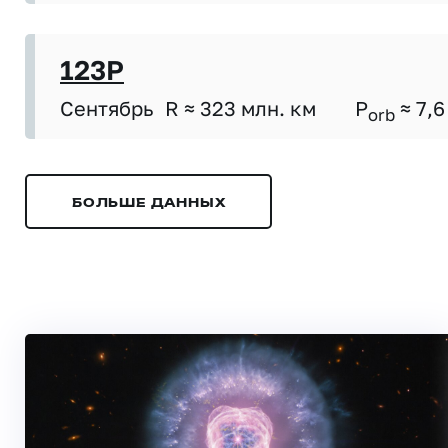
123P
Сентябрь
R ≈ 323 млн. км
P
≈ 7,6
orb
БОЛЬШЕ ДАННЫХ