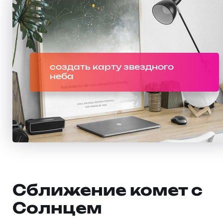
создать карту звездного
неба
Сближение комет с
Солнцем