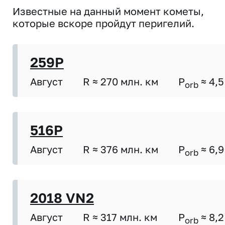
Известные на данный момент кометы,
которые вскоре пройдут перигелий.
259P
Август
R ≈ 270 млн. км
P
≈ 4,5
orb
516P
Август
R ≈ 376 млн. км
P
≈ 6,9
orb
2018 VN2
Август
R ≈ 317 млн. км
P
≈ 8,2
orb