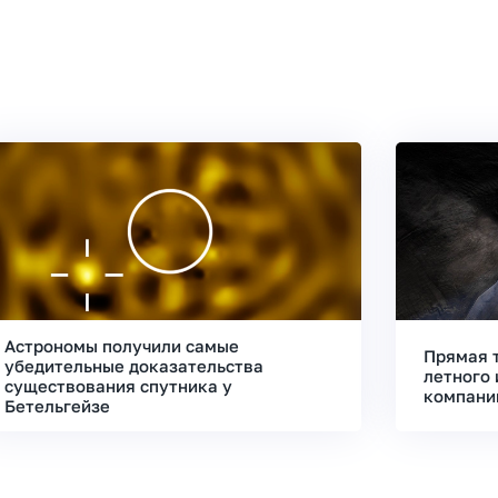
Астрономы получили самые
Прямая 
убедительные доказательства
летного 
существования спутника у
компани
Бетельгейзе