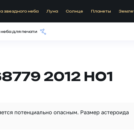
а звездного неба
Луна
Солнце
Планеты
Земле
 неба для печати
8779 2012 HO1
ляется потенциально опасным. Размер астероида