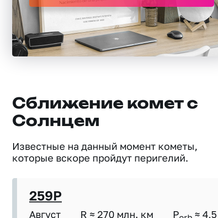
Сближение комет с
Солнцем
Известные на данный момент кометы,
которые вскоре пройдут перигелий.
259P
Август
R ≈ 270 млн. км
P
≈ 4,5
orb