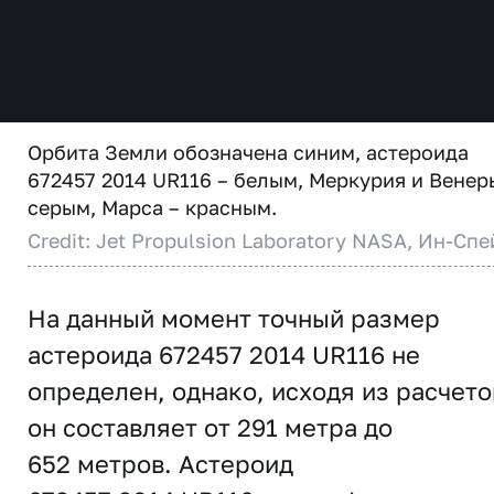
Орбита Земли обозначена синим, астероида
672457 2014 UR116 – белым, Меркурия и Венер
серым, Марса – красным.
Credit: Jet Propulsion Laboratory NASA, Ин-Спе
На данный момент точный размер
астероида 672457 2014 UR116 не
определен, однако, исходя из расчето
он составляет от 291 метра до
652 метров. Астероид