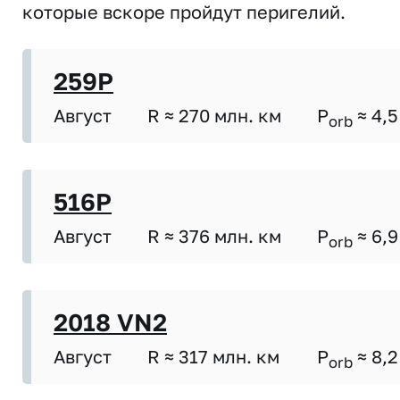
которые вскоре пройдут перигелий.
259P
Август
R ≈ 270 млн. км
P
≈ 4,5
orb
516P
Август
R ≈ 376 млн. км
P
≈ 6,9
orb
2018 VN2
Август
R ≈ 317 млн. км
P
≈ 8,2
orb