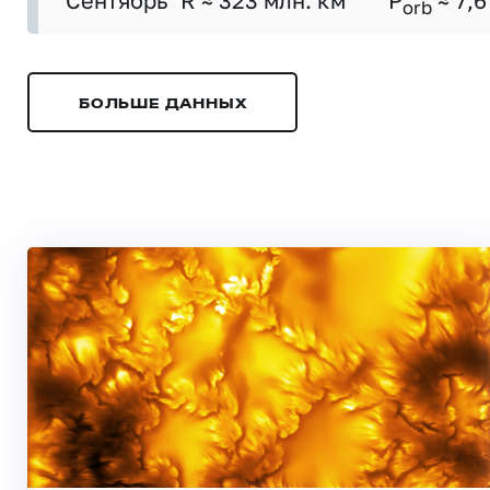
Сентябрь
R ≈ 323 млн. км
P
≈ 7,6
orb
БОЛЬШЕ ДАННЫХ