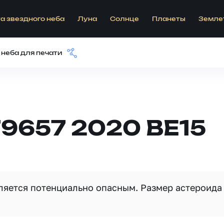
а звездного неба
Луна
Солнце
Планеты
Земле
 неба для печати
9657 2020 BE15
вляется потенциально опасным. Размер астероида