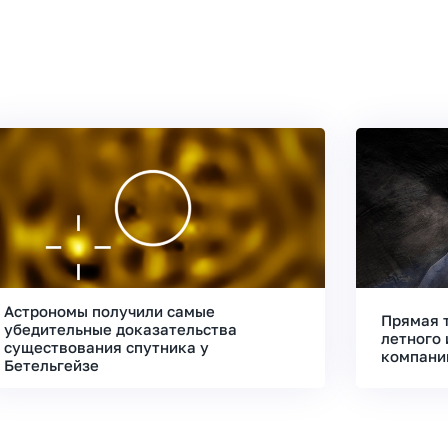
Астрономы получили самые
Прямая 
убедительные доказательства
летного 
существования спутника у
компани
Бетельгейзе