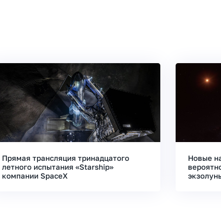
Прямая трансляция тринадцатого
Новые н
летного испытания «Starship»
вероятн
компании SpaceX
экзолун