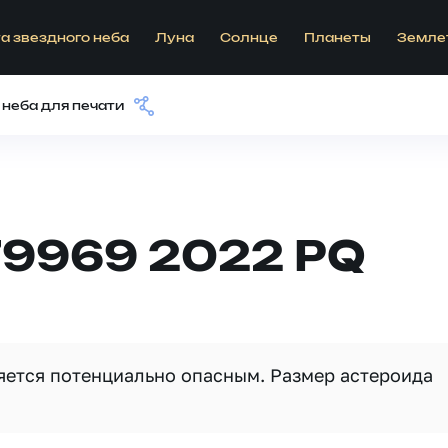
а звездного неба
Луна
Солнце
Планеты
Земле
 неба для печати
79969 2022 PQ
вляется потенциально опасным. Размер астероида