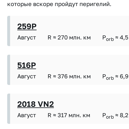
которые вскоре пройдут перигелий.
259P
Август
R ≈ 270 млн. км
P
≈ 4,5
orb
516P
Август
R ≈ 376 млн. км
P
≈ 6,9
orb
2018 VN2
Август
R ≈ 317 млн. км
P
≈ 8,2
orb