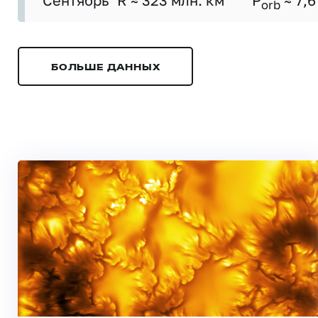
Сентябрь
R ≈ 323 млн. км
P
≈ 7,6
orb
БОЛЬШЕ ДАННЫХ