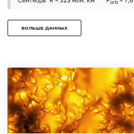
Сентябрь
R ≈ 323 млн. км
P
≈ 7,6
orb
БОЛЬШЕ ДАННЫХ