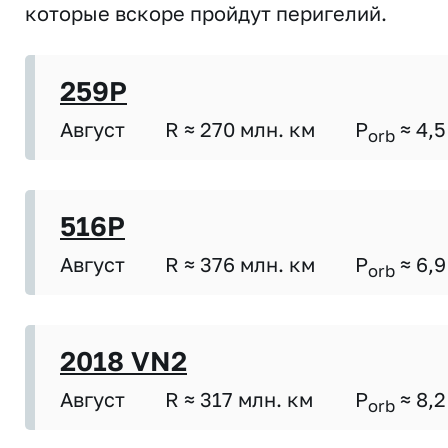
которые вскоре пройдут перигелий.
259P
Август
R ≈ 270 млн. км
P
≈ 4,5
orb
516P
Август
R ≈ 376 млн. км
P
≈ 6,9
orb
2018 VN2
Август
R ≈ 317 млн. км
P
≈ 8,2
orb