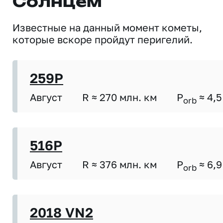
Солнцем
Известные на данный момент кометы,
которые вскоре пройдут перигелий.
259P
Август
R ≈ 270 млн. км
P
≈ 4,5
orb
516P
Август
R ≈ 376 млн. км
P
≈ 6,9
orb
2018 VN2