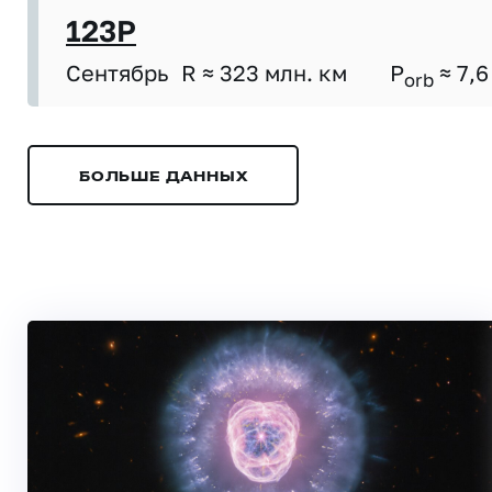
123P
Сентябрь
R ≈ 323 млн. км
P
≈ 7,6
orb
БОЛЬШЕ ДАННЫХ