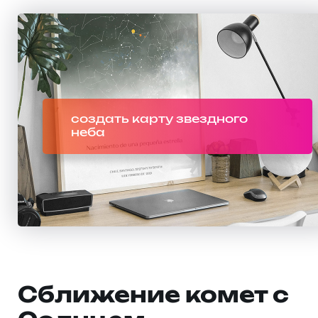
создать карту звездного
неба
Сближение комет с