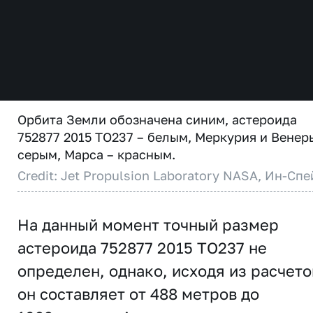
Орбита Земли обозначена синим, астероида
752877 2015 TO237 – белым, Меркурия и Венер
серым, Марса – красным.
Credit: Jet Propulsion Laboratory NASA, Ин-Спе
На данный момент точный размер
астероида 752877 2015 TO237 не
определен, однако, исходя из расчето
он составляет от 488 метров до