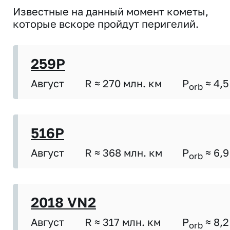
Известные на данный момент кометы,
которые вскоре пройдут перигелий.
259P
Август
R ≈ 270 млн. км
P
≈ 4,5
orb
516P
Август
R ≈ 368 млн. км
P
≈ 6,9
orb
2018 VN2
Август
R ≈ 317 млн. км
P
≈ 8,2
orb