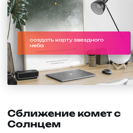
создать карту звездного
неба
Сближение комет с
Солнцем