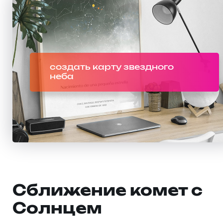
создать карту звездного
неба
Сближение комет с
Солнцем