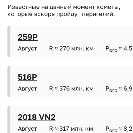
Известные на данный момент кометы,
которые вскоре пройдут перигелий.
259P
Август
R ≈ 270 млн. км
P
≈ 4,5
orb
516P
Август
R ≈ 376 млн. км
P
≈ 6,9
orb
2018 VN2
Август
R ≈ 317 млн. км
P
≈ 8,2
orb