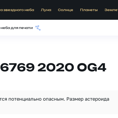
а звездного неба
Луна
Солнце
Планеты
Земле
 неба для печати
56769 2020 OG4
ется потенциально опасным. Размер астероида