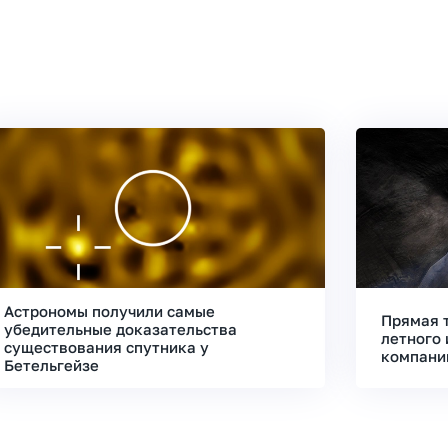
Астрономы получили самые
Прямая 
убедительные доказательства
летного 
существования спутника у
компани
Бетельгейзе