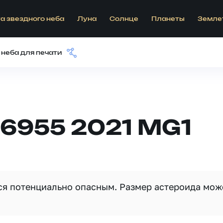
а звездного неба
Луна
Солнце
Планеты
Земле
 неба для печати
6955 2021 MG1
тся потенциально опасным. Размер астероида мож