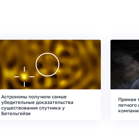
Астрономы получили самые
Прямая 
убедительные доказательства
летного 
существования спутника у
компани
Бетельгейзе