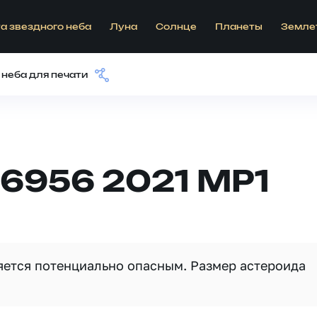
а звездного неба
Луна
Солнце
Планеты
Земле
 неба для печати
6956 2021 MP1
ляется потенциально опасным. Размер астероида