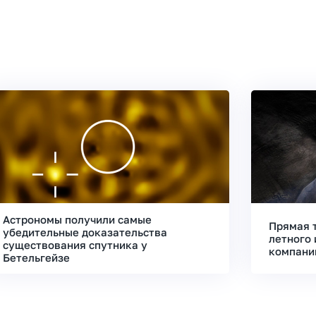
Астрономы получили самые
Прямая 
убедительные доказательства
летного 
существования спутника у
компани
Бетельгейзе