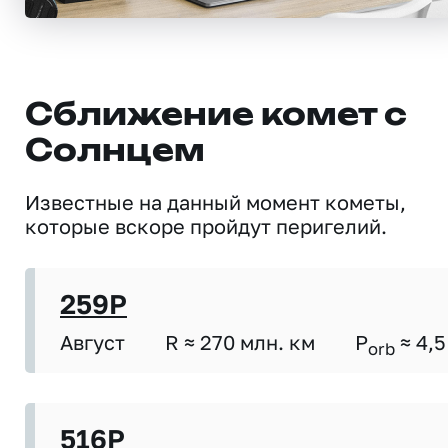
Сближение комет с
Солнцем
Известные на данный момент кометы,
которые вскоре пройдут перигелий.
259P
Август
R ≈ 270 млн. км
P
≈ 4,5
orb
516P