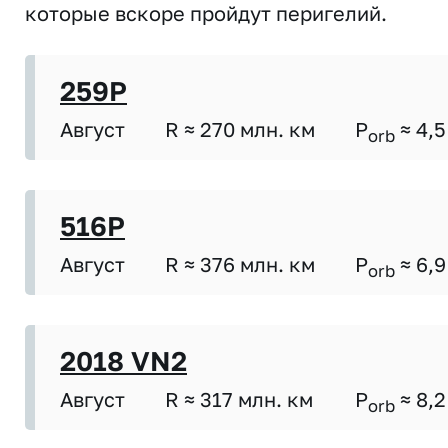
которые вскоре пройдут перигелий.
259P
Август
R ≈ 270 млн. км
P
≈ 4,5
orb
516P
Август
R ≈ 376 млн. км
P
≈ 6,9
orb
2018 VN2
Август
R ≈ 317 млн. км
P
≈ 8,2
orb