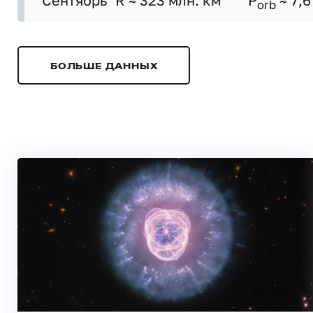
Сентябрь
R ≈ 323 млн. км
P
≈ 7,6
orb
БОЛЬШЕ ДАННЫХ