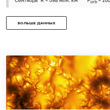
Сентябрь
R ≈ 598 млн. км
P
> 10
orb
БОЛЬШЕ ДАННЫХ