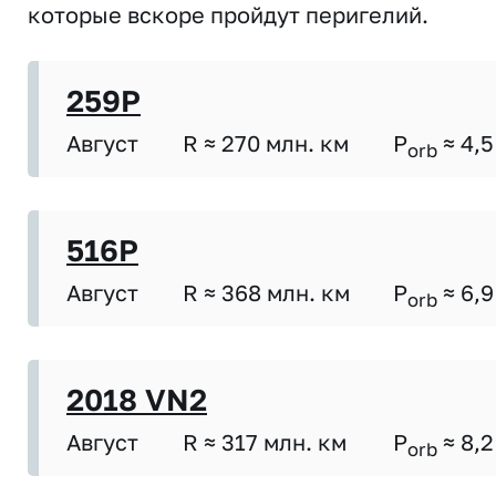
которые вскоре пройдут перигелий.
259P
Август
R ≈ 270 млн. км
P
≈ 4,5
orb
516P
Август
R ≈ 368 млн. км
P
≈ 6,9
orb
2018 VN2
Август
R ≈ 317 млн. км
P
≈ 8,2
orb