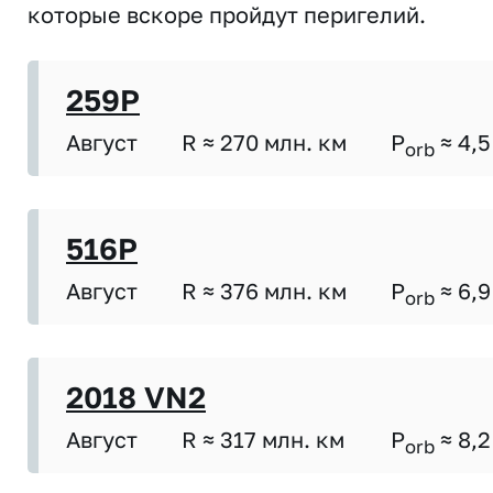
которые вскоре пройдут перигелий.
259P
Август
R ≈ 270 млн. км
P
≈ 4,5
orb
516P
Август
R ≈ 376 млн. км
P
≈ 6,9
orb
2018 VN2
Август
R ≈ 317 млн. км
P
≈ 8,2
orb