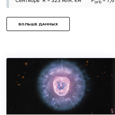
Сентябрь
R ≈ 323 млн. км
P
≈ 7,6
orb
БОЛЬШЕ ДАННЫХ