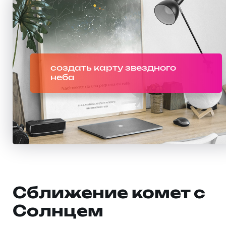
создать карту звездного
неба
Сближение комет с
Солнцем