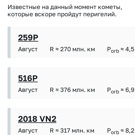
Известные на данный момент кометы,
которые вскоре пройдут перигелий.
259P
Август
R ≈ 270 млн. км
P
≈ 4,5
orb
516P
Август
R ≈ 376 млн. км
P
≈ 6,9
orb
2018 VN2
Август
R ≈ 317 млн. км
P
≈ 8,2
orb