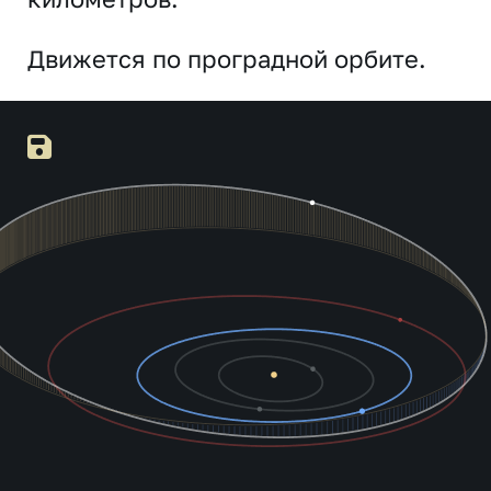
Движется по проградной орбите.