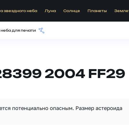
а звездного неба
Луна
Солнце
Планеты
Земле
 неба для печати
28399 2004 FF29
яется потенциально опасным. Размер астероида