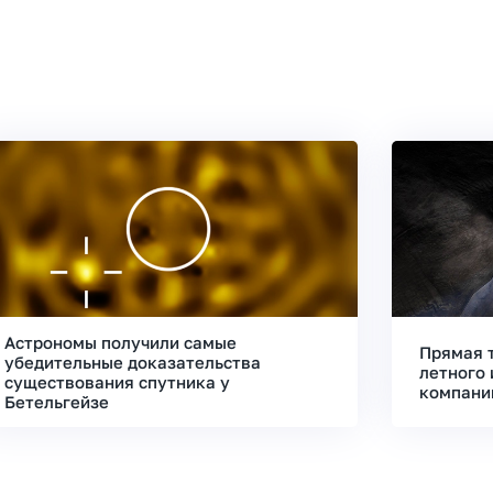
Астрономы получили самые
Прямая 
убедительные доказательства
летного 
существования спутника у
компани
Бетельгейзе