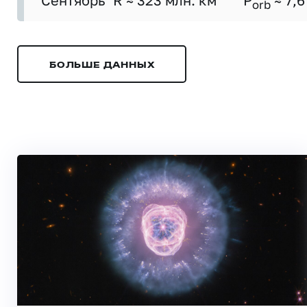
Сентябрь
R ≈ 323 млн. км
P
≈ 7,6
orb
БОЛЬШЕ ДАННЫХ