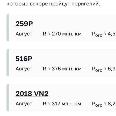
которые вскоре пройдут перигелий.
259P
Август
R ≈ 270 млн. км
P
≈ 4,5
orb
516P
Август
R ≈ 376 млн. км
P
≈ 6,9
orb
2018 VN2
Август
R ≈ 317 млн. км
P
≈ 8,2
orb