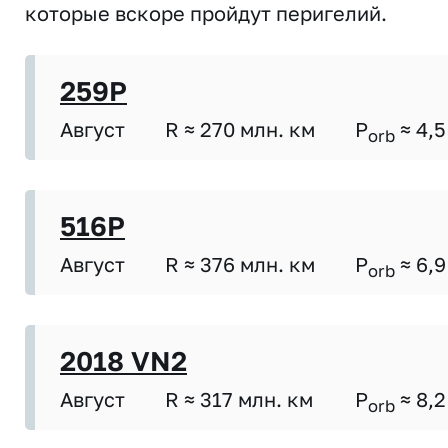
которые вскоре пройдут перигелий.
259P
Август
R ≈ 270 млн. км
P
≈ 4,5
orb
516P
Август
R ≈ 376 млн. км
P
≈ 6,9
orb
2018 VN2
Август
R ≈ 317 млн. км
P
≈ 8,2
orb