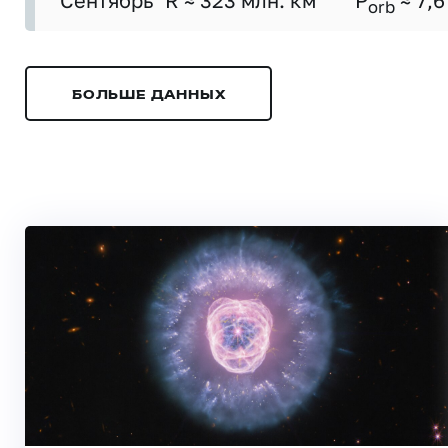
Сентябрь
R ≈ 323 млн. км
P
≈ 7,6
orb
БОЛЬШЕ ДАННЫХ