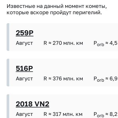
Известные на данный момент кометы,
которые вскоре пройдут перигелий.
259P
Август
R ≈ 270 млн. км
P
≈ 4,5
orb
516P
Август
R ≈ 376 млн. км
P
≈ 6,9
orb
2018 VN2
Август
R ≈ 317 млн. км
P
≈ 8,2
orb