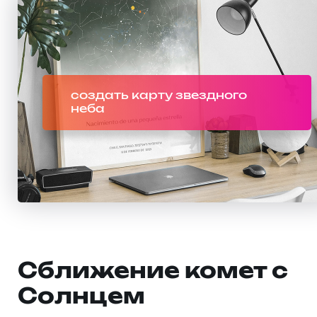
создать карту звездного
неба
Сближение комет с
Солнцем