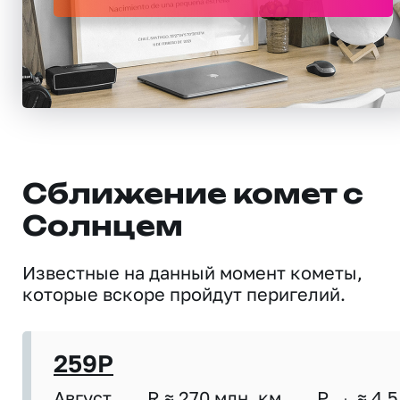
Сближение комет с
Солнцем
Известные на данный момент кометы,
которые вскоре пройдут перигелий.
259P
Август
R ≈ 270 млн. км
P
≈ 4,5