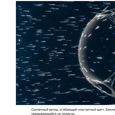
Солнечный ветер, огибающий «магнитный щит» Земли,
прорывающийся на полюсах.