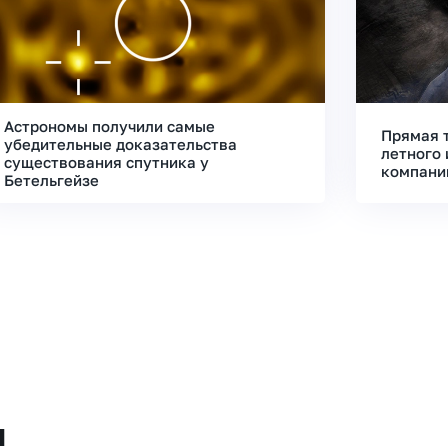
Астрономы получили самые
Прямая 
убедительные доказательства
летного 
существования спутника у
компани
Бетельгейзе
и