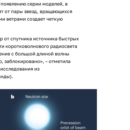
 появлению серии моделей, в
т от пары звезд, вращающихся
ыми ветрами создает четкую
р от спутника источника быстрых
ти коротковолнового радиосвета
чение с большой длиной волны
ю, заблокировано», – отметила
 исследования из
нды).