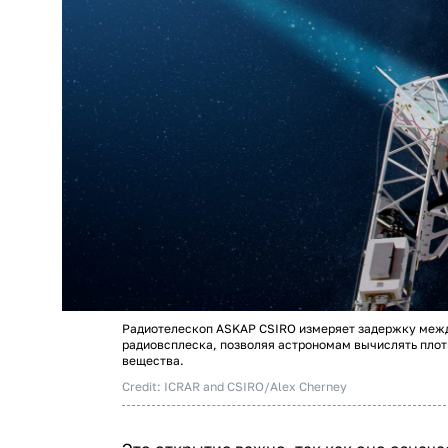
Радиотелескоп ASKAP CSIRO измеряет задержку межд
радиовсплеска, позволяя астрономам вычислять пло
вещества.
Credit: ICRAR and CSIRO/Alex Cherney