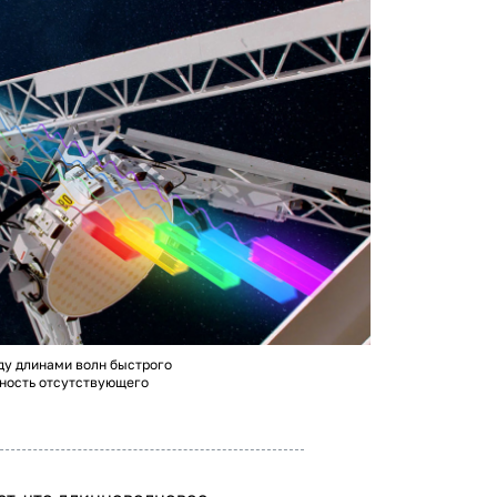
у длинами волн быстрого
тность отсутствующего