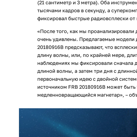
(21 сантиметр и 3 метра). Оба инструм
тысячами кадров в секунду, а суперко
фиксировал быстрые радиовсплески от 
«После того, как мы проанализировали 
очень удивлены. Предлагаемые модели 
20180916B предсказывают, что всплеск
длину волны, или, по крайней мере, дли
наблюдениях мы фиксировали сначала д
длиной волны, а затем три дня с длинно
первоначальную идею с двойной системо
источником FRB 20180916B может быть
медленновращающийся магнетар», – об