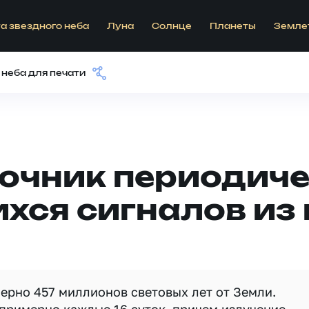
а звездного неба
Луна
Солнце
Планеты
Земле
 неба для печати
точник периодич
хся сигналов из
ерно 457 миллионов световых лет от Земли.