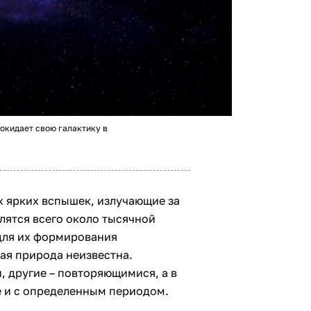
окидает свою галактику в
х ярких вспышек, излучающие за
лятся всего около тысячной
для их формирования
ная природа неизвестна.
 другие – повторяющимися, а в
е и с определенным периодом.