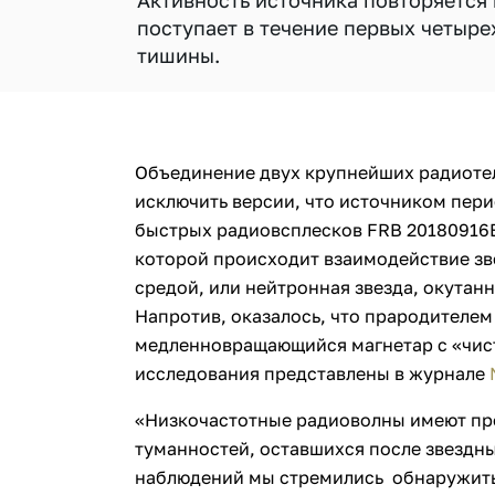
Активность источника повторяется
поступает в течение первых четырех
тишины.
Объединение двух крупнейших радиотел
исключить версии, что источником пер
быстрых радиовсплесков FRB 20180916B
которой происходит взаимодействие зв
средой, или нейтронная звезда, окутан
Напротив, оказалось, что прародителе
медленновращающийся магнетар с «чис
исследования представлены в журнале
«Низкочастотные радиоволны имеют п
туманностей, оставшихся после звездны
наблюдений мы стремились обнаружить