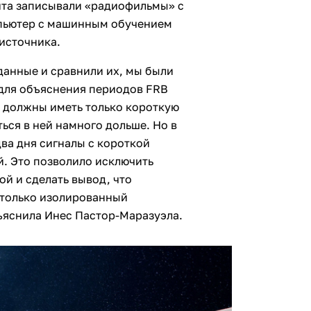
ента записывали «радиофильмы» с
мпьютер с машинным обучением
источника.
данные и сравнили их, мы были
для объяснения периодов FRB
и должны иметь только короткую
ться в ней намного дольше. Но в
ва дня сигналы с короткой
й. Это позволило исключить
й и сделать вывод, что
 только изолированный
ъяснила Инес Пастор-Маразуэла.