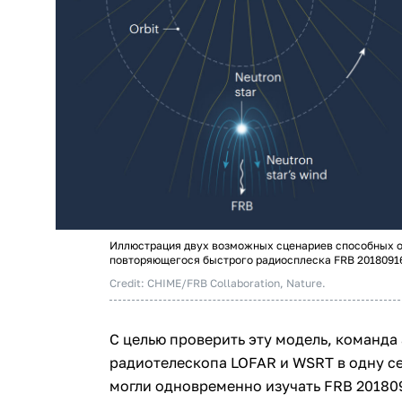
Иллюстрация двух возможных сценариев способных о
повторяющегося быстрого радиосплеска FRB 2018091
Credit: CHIME/FRB Collaboration, Nature.
С целью проверить эту модель, команда
радиотелескопа LOFAR и WSRT в одну се
могли одновременно изучать FRB 201809