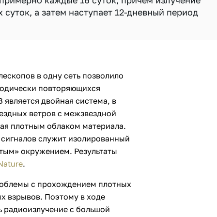
 примерно каждые 16 суток, причем излучение
 суток, а затем наступает 12-дневный период
ескопов в одну сеть позволило
иодически повторяющихся
 является двойная система, в
ездных ветров с межзвездной
ная плотным облаком материала.
м сигналов служит изолированный
тым» окружением. Результаты
Nature
.
роблемы с прохождением плотных
х взрывов. Поэтому в ходе
 радиоизлучение с большой